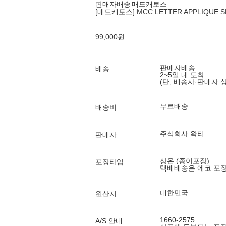
판매자배송
매드캐토스
[매드캐토스] MCC LETTER APPLIQUE 
99,000
원
판매자배송
배송
2~5일 내 도착
(단, 배송사·판매자 
무료배송
배송비
주식회사 왁티
판매자
상온 (종이포장)
포장타입
택배배송은 에코 포
대한민국
원산지
1660-2575
A/S 안내