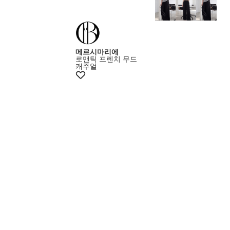
메르시마리에
로맨틱 프렌치 무드
캐주얼