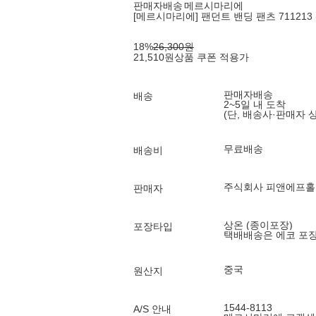
판매자배송
메르시마리에
[메르시마리에] 팬던트 밴딩 팬츠 711213 
18
%
26,300
원
21,510
원
상품 쿠폰 적용가
판매자배송
배송
2~5일 내 도착
(단, 배송사·판매자 
무료배송
배송비
주식회사 피앤에프
판매자
상온 (종이포장)
포장타입
택배배송은 에코 포
중국
원산지
1544-8113
A/S 안내