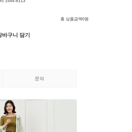
1544-8113
총 상품금액
0
원
장바구니 담기
문의