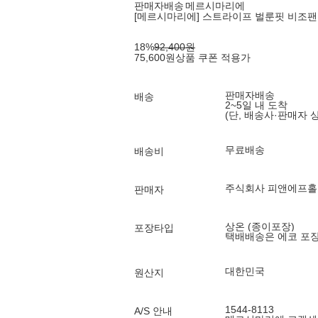
판매자배송
메르시마리에
[메르시마리에] 스트라이프 벌룬핏 비조팬츠 7
18
%
92,400
원
75,600
원
상품 쿠폰 적용가
판매자배송
배송
2~5일 내 도착
(단, 배송사·판매자 
무료배송
배송비
주식회사 피앤에프
판매자
상온 (종이포장)
포장타입
택배배송은 에코 포
대한민국
원산지
1544-8113
A/S 안내