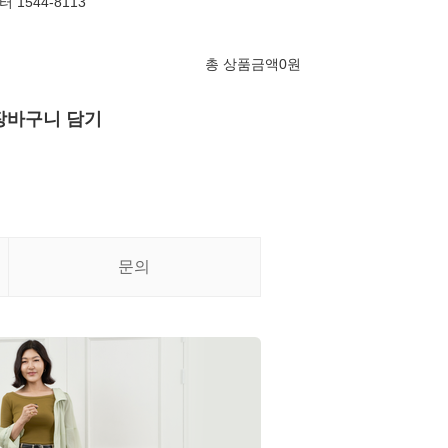
1544-8113
총 상품금액
0
원
장바구니 담기
문의