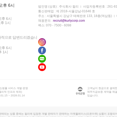
 오후 6시
법인명 (상호) : 주식회사 컬리
사업자등록번호 : 261-81
통신판매업 : 제 2018-서울강남-01646 호
주소 : 서울특별시 강남구 테헤란로 133, 18층(역삼동)
오후 6시
채용문의 :
recruit@kurlycorp.com
오후 1시
팩스: 070 - 7500 - 6098
차적으로 답변드리겠습니
오후 6시
후 1시
 쇼핑몰 서비스 개발·운영
고객님이 현금으로 결제한
물리적 인프라 제외)
채무지급보증 계약을 체
1.15 ~ 2028.01.14
있습니다.
판매되는 상품 중에는 컬리에 입점한 개별 판매자가 판매하는 마켓플레이스(오픈마켓) 상품이 포함되어