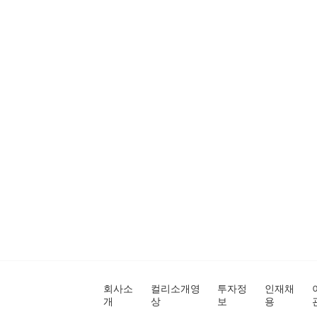
회사소
컬리소개영
투자정
인재채
개
상
보
용