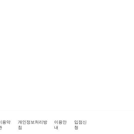
이용약
개인정보처리방
이용안
입점신
관
침
내
청