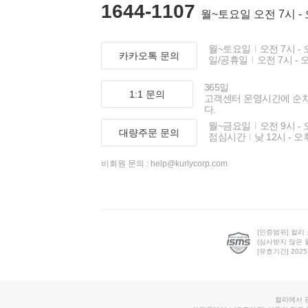
1644-1107
월~토요일 오전 7시 -
월~토요일
오전 7시 - 
카카오톡 문의
일/공휴일
오전 7시 - 
365일
1:1 문의
고객센터 운영시간에 순
다.
월~금요일
오전 9시 - 
대량주문 문의
점심시간
낮 12시 - 오
비회원 문의 :
help@kurlycorp.com
[인증범위] 컬리
(심사받지 않은 
[유효기간] 2025.0
컬리에서 