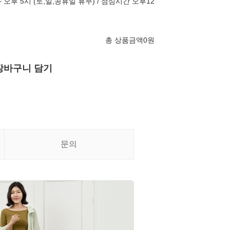
 오후 5시 (토,일,공휴일 휴무) / 점심시간 오후12
총 상품금액
0
원
장바구니 담기
문의