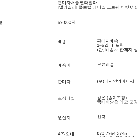
판매자배송
멜라밀라
[멜라밀라] 플로럴 레이스 크로쉐 버킷햇 (2
59,000
원
움
판매자배송
배송
2~5일 내 도착
(단, 배송사·판매자 
무료배송
배송비
(주)디자인엠아이씨
판매자
상온 (종이포장)
포장타입
택배배송은 에코 포
한국
원산지
070-7954-3745
A/S 안내