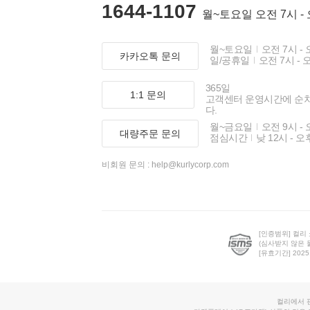
1644-1107
월~토요일 오전 7시 -
월~토요일
오전 7시 - 
카카오톡 문의
일/공휴일
오전 7시 - 
365일
1:1 문의
고객센터 운영시간에 순
다.
월~금요일
오전 9시 - 
대량주문 문의
점심시간
낮 12시 - 오
비회원 문의 :
help@kurlycorp.com
[인증범위] 컬리
(심사받지 않은 
[유효기간] 2025.0
컬리에서 