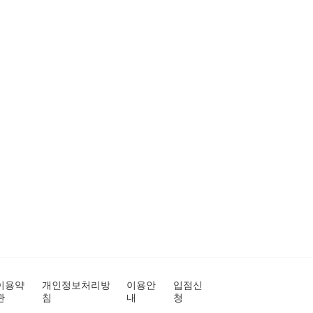
이용약
개인정보처리방
이용안
입점신
관
침
내
청