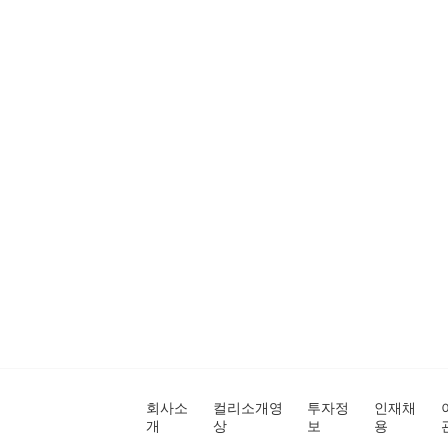
회사소
컬리소개영
투자정
인재채
개
상
보
용