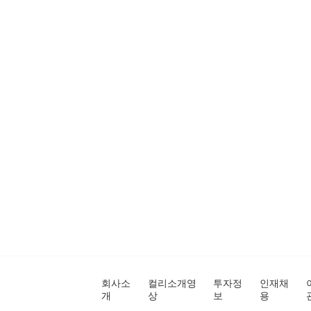
회사소
컬리소개영
투자정
인재채
개
상
보
용