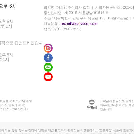
 오후 6시
법인명 (상호) : 주식회사 컬리
사업자등록번호 : 261-81
통신판매업 : 제 2018-서울강남-01646 호
주소 : 서울특별시 강남구 테헤란로 133, 18층(역삼동)
오후 6시
채용문의 :
recruit@kurlycorp.com
오후 1시
팩스: 070 - 7500 - 6098
차적으로 답변드리겠습니
오후 6시
후 1시
 쇼핑몰 서비스 개발·운영
고객님이 현금으로 결제한
물리적 인프라 제외)
채무지급보증 계약을 체
1.15 ~ 2028.01.14
있습니다.
판매되는 상품 중에는 컬리에 입점한 개별 판매자가 판매하는 마켓플레이스(오픈마켓) 상품이 포함되어