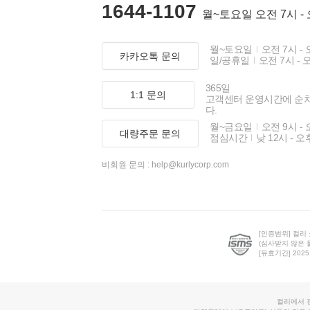
1644-1107
월~토요일 오전 7시 -
월~토요일
오전 7시 - 
카카오톡 문의
일/공휴일
오전 7시 - 
365일
1:1 문의
고객센터 운영시간에 순
다.
월~금요일
오전 9시 - 
대량주문 문의
점심시간
낮 12시 - 오
비회원 문의 :
help@kurlycorp.com
[인증범위] 컬리
(심사받지 않은 
[유효기간] 2025.0
컬리에서 