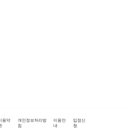
이용약
개인정보처리방
이용안
입점신
관
침
내
청