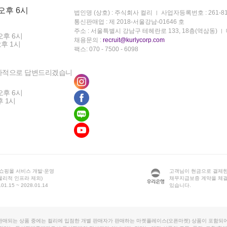
 오후 6시
법인명 (상호) : 주식회사 컬리
사업자등록번호 : 261-81
통신판매업 : 제 2018-서울강남-01646 호
주소 : 서울특별시 강남구 테헤란로 133, 18층(역삼동)
오후 6시
채용문의 :
recruit@kurlycorp.com
오후 1시
팩스: 070 - 7500 - 6098
차적으로 답변드리겠습니
오후 6시
후 1시
 쇼핑몰 서비스 개발·운영
고객님이 현금으로 결제한
물리적 인프라 제외)
채무지급보증 계약을 체
1.15 ~ 2028.01.14
있습니다.
판매되는 상품 중에는 컬리에 입점한 개별 판매자가 판매하는 마켓플레이스(오픈마켓) 상품이 포함되어