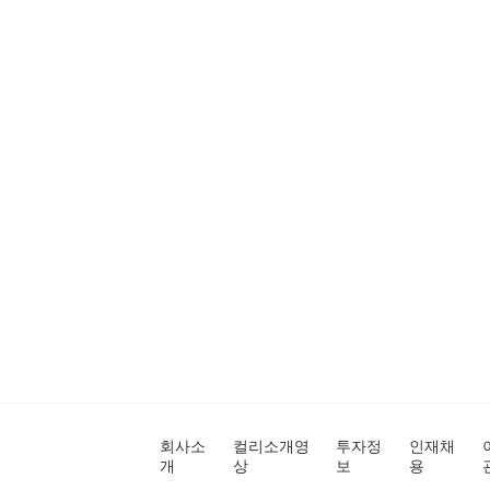
회사소
컬리소개영
투자정
인재채
개
상
보
용