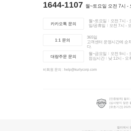
1644-1107
월~토요일 오전 7시 -
월~토요일
오전 7시 - 
카카오톡 문의
일/공휴일
오전 7시 - 
365일
1:1 문의
고객센터 운영시간에 순
다.
월~금요일
오전 9시 - 
대량주문 문의
점심시간
낮 12시 - 오
비회원 문의 :
help@kurlycorp.com
[인증범위] 컬리
(심사받지 않은 
[유효기간] 2025.0
컬리에서 