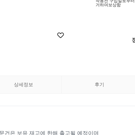
착용전 구입일로부터
거하여보상함
상세정보
후기
주문건은 보유 재고에 한해 출고될 예정이며