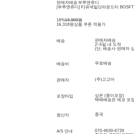
판매자배송
부루앤쥬디
[부루앤쥬디] F)유넥밑단라운드티 BOSFTSE1
18
%
19,900
원
16,318
원
상품 쿠폰 적용가
판매자배송
배송
2~5일 내 도착
(단, 배송사·판매자 
무료배송
배송비
(주)고고마
판매자
상온 (종이포장)
포장타입
택배배송은 에코 포
중국
원산지
070-4630-6739
A/S 안내