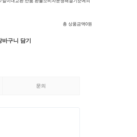
7일이내교환.반품.환불소비자분쟁해결기준에의
총 상품금액
0
원
장바구니 담기
문의