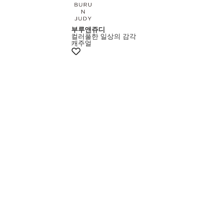
부루앤쥬디
컬러풀한 일상의 감각
캐주얼