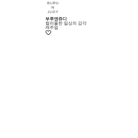
부루앤쥬디
컬러풀한 일상의 감각
캐주얼