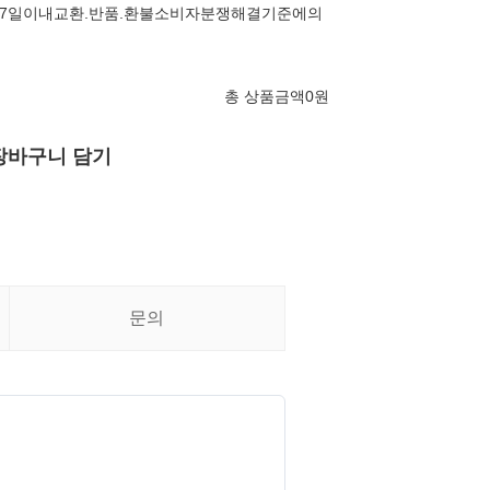
7일이내교환.반품.환불소비자분쟁해결기준에의
총 상품금액
0
원
장바구니 담기
문의