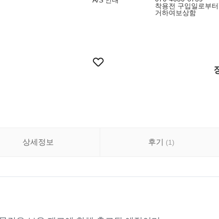
A/S 안내
착용전 구입일로부터
거하여보상함
상세정보
후기
(
1
)