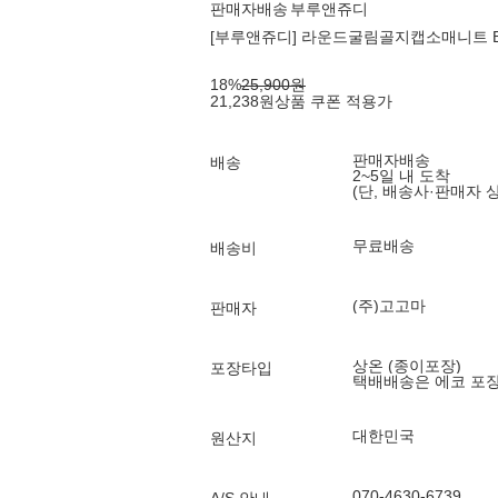
판매자배송
부루앤쥬디
[부루앤쥬디] 라운드굴림골지캡소매니트 BOSGP
18
%
25,900
원
21,238
원
상품 쿠폰 적용가
판매자배송
배송
2~5일 내 도착
(단, 배송사·판매자 
무료배송
배송비
(주)고고마
판매자
상온 (종이포장)
포장타입
택배배송은 에코 포
대한민국
원산지
070-4630-6739