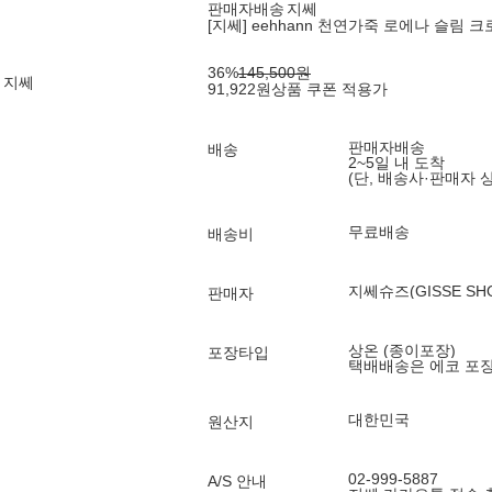
판매자배송
지쎄
[지쎄] eehhann 천연가죽 로에나 슬림 크로스
36
%
145,500
원
 지쎄
91,922
원
상품 쿠폰 적용가
판매자배송
배송
2~5일 내 도착
(단, 배송사·판매자 
무료배송
배송비
지쎄슈즈(GISSE SH
판매자
상온 (종이포장)
포장타입
택배배송은 에코 포
대한민국
원산지
02-999-5887
A/S 안내