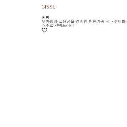
지쎄
우아함과 실용성을 겸비한 천연가죽 국내수제화,
캐주얼
컨템포러리