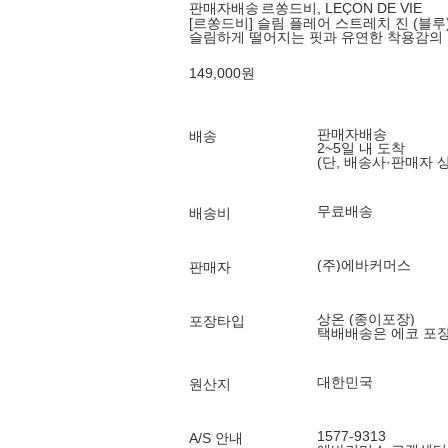
판매자배송
르쏭드비, LEÇON DE VIE
[르쏭드비] 슬림 플레어 스트레치 진 (블루) 
슬림하게 떨어지는 핏과 유연한 착용감의
149,000
원
판매자배송
배송
2~5일 내 도착
(단, 배송사·판매자 
무료배송
배송비
(주)에바커머스
판매자
상온 (종이포장)
포장타입
택배배송은 에코 포
대한민국
원산지
1577-9313
A/S 안내