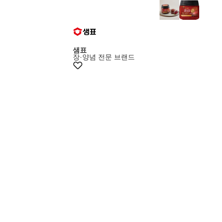
샘표
장·양념 전문 브랜드