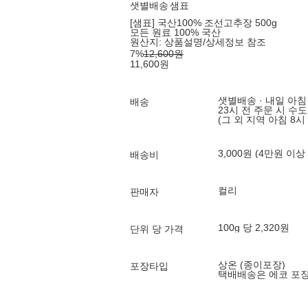
샛별배송
샘표
[샘표] 국산100% 조선고추장 500g
모든 원료 100% 국산
원산지:
상품설명/상세정보 참조
7
%
12,600
원
11,600
원
샛별배송 · 내일 아침
배송
23시 전 주문 시 수
(그 외 지역 아침 8시
3,000원 (4만원 이상
배송비
컬리
판매자
100g 당 2,320원
단위 당 가격
상온 (종이포장)
포장타입
택배배송은 에코 포