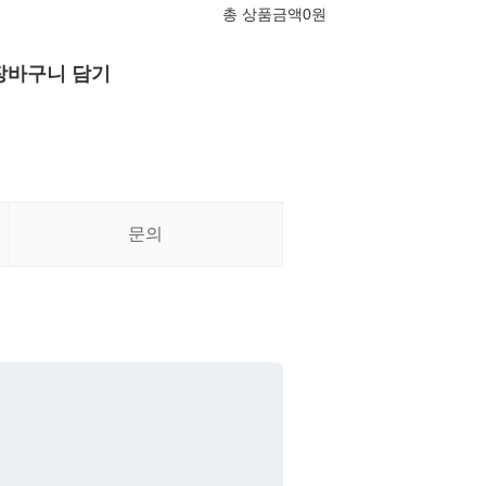
총 상품금액
0
원
장바구니 담기
문의