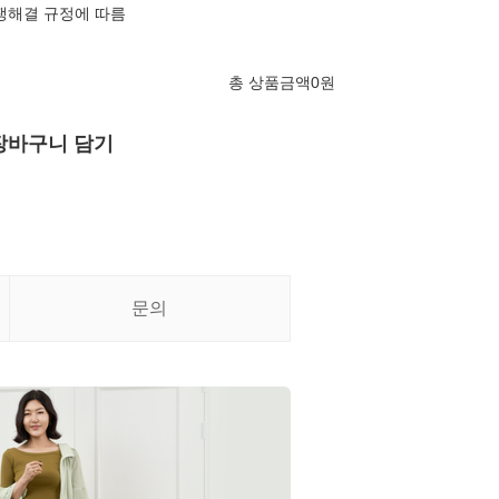
쟁해결 규정에 따름
총 상품금액
0
원
장바구니 담기
문의