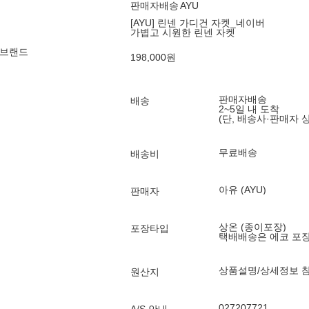
판매자배송
AYU
[AYU] 린넨 가디건 자켓_네이버
가볍고 시원한 린넨 자켓
 브랜드
198,000
원
판매자배송
배송
2~5일 내 도착
(단, 배송사·판매자 
무료배송
배송비
아유 (AYU)
판매자
상온 (종이포장)
포장타입
택배배송은 에코 포
상품설명/상세정보 
원산지
027207721