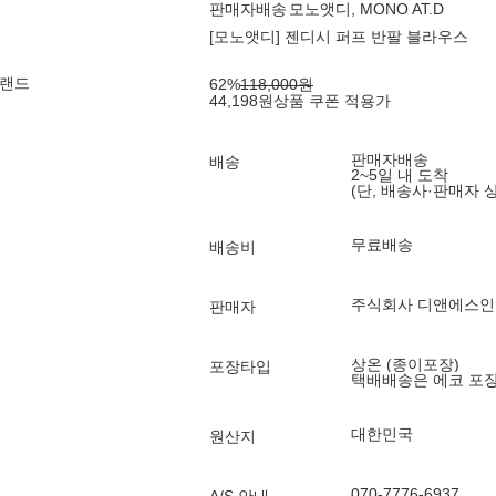
판매자배송
모노앳디, MONO AT.D
[모노앳디] 젠디시 퍼프 반팔 블라우스
브랜드
62
%
118,000
원
44,198
원
상품 쿠폰 적용가
판매자배송
배송
2~5일 내 도착
(단, 배송사·판매자 
무료배송
배송비
주식회사 디앤에스
판매자
상온 (종이포장)
포장타입
택배배송은 에코 포
대한민국
원산지
070-7776-6937