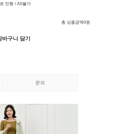
 진행 / AS불가
총 상품금액
0
원
장바구니 담기
문의