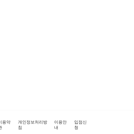
이용약
개인정보처리방
이용안
입점신
관
침
내
청