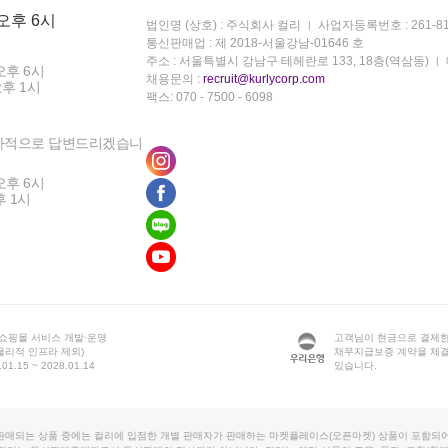
 오후 6시
법인명 (상호) : 주식회사 컬리
사업자등록번호 : 261-81
통신판매업 : 제 2018-서울강남-01646 호
주소 : 서울특별시 강남구 테헤란로 133, 18층(역삼동)
오후 6시
채용문의 :
recruit@kurlycorp.com
오후 1시
팩스: 070 - 7500 - 6098
차적으로 답변드리겠습니
오후 6시
후 1시
 쇼핑몰 서비스 개발·운영
고객님이 현금으로 결제한
물리적 인프라 제외)
채무지급보증 계약을 체
1.15 ~ 2028.01.14
있습니다.
판매되는 상품 중에는 컬리에 입점한 개별 판매자가 판매하는 마켓플레이스(오픈마켓) 상품이 포함되어