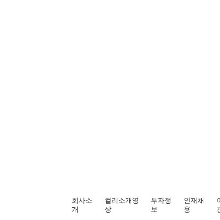
회사소
컬리소개영
투자정
인재채
개
상
보
용