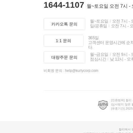
1644-1107
월~토요일 오전 7시 -
월~토요일
오전 7시 - 
카카오톡 문의
일/공휴일
오전 7시 - 
365일
1:1 문의
고객센터 운영시간에 순
다.
월~금요일
오전 9시 - 
대량주문 문의
점심시간
낮 12시 - 오
비회원 문의 :
help@kurlycorp.com
[인증범위] 컬리
(심사받지 않은 
[유효기간] 2025.0
컬리에서 