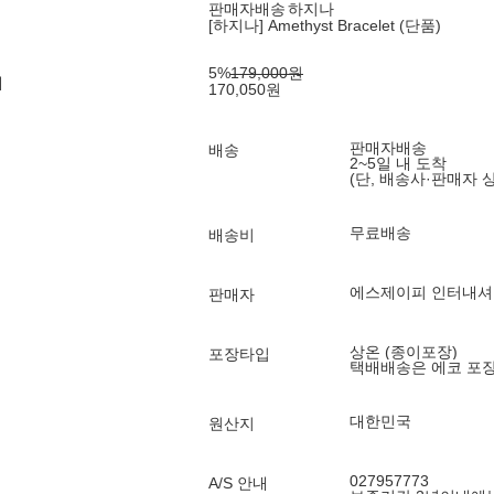
판매자배송
하지나
[하지나] Amethyst Bracelet (단품)
5
%
179,000
원
제
170,050
원
판매자배송
배송
2~5일 내 도착
(단, 배송사·판매자 
무료배송
배송비
에스제이피 인터내셔
판매자
상온 (종이포장)
포장타입
택배배송은 에코 포
대한민국
원산지
027957773
A/S 안내