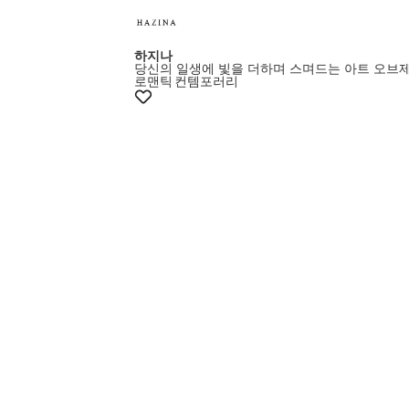
하지나
당신의 일생에 빛을 더하며 스며드는 아트 오브
로맨틱
컨템포러리