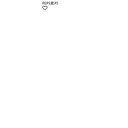
마카로카
+5% 쿠폰