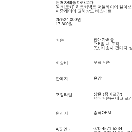
판매자배송
마카로카
[마카로카] 하트커넥트 더블레이어 빨아쓰는
이중레이어 고해상도 바스매트
25
%
24,000
원
17,800
원
판매자배송
배송
2~5일 내 도착
(단, 배송사·판매자 
무료배송
배송비
온감
판매자
상온 (종이포장)
포장타입
택배배송은 에코 포
중국OEM
원산지
070-4571-5334
A/S 안내