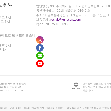
 오후 6시
법인명 (상호) : 주식회사 컬리
사업자등록번호 : 261-81
통신판매업 : 제 2018-서울강남-01646 호
주소 : 서울특별시 강남구 테헤란로 133, 18층(역삼동)
오후 6시
채용문의 :
recruit@kurlycorp.com
오후 1시
팩스: 070 - 7500 - 6098
차적으로 답변드리겠습니
오후 6시
후 1시
 쇼핑몰 서비스 개발·운영
고객님이 현금으로 결제한
물리적 인프라 제외)
채무지급보증 계약을 체
1.15 ~ 2028.01.14
있습니다.
판매되는 상품 중에는 컬리에 입점한 개별 판매자가 판매하는 마켓플레이스(오픈마켓) 상품이 포함되어