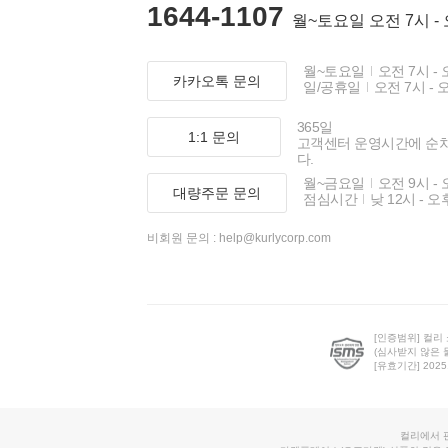
1644-1107
월~토요일 오전 7시 -
월~토요일
오전 7시 - 
카카오톡 문의
일/공휴일
오전 7시 - 
365일
1:1 문의
고객센터 운영시간에 순
다.
월~금요일
오전 9시 - 
대량주문 문의
점심시간
낮 12시 - 오
비회원 문의 :
help@kurlycorp.com
[인증범위] 컬리
(심사받지 않은 
[유효기간] 2025.0
컬리에서 