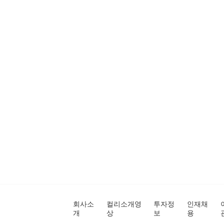
회사소
컬리소개영
투자정
인재채
개
상
보
용