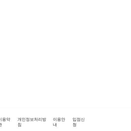
이용약
개인정보처리방
이용안
입점신
관
침
내
청