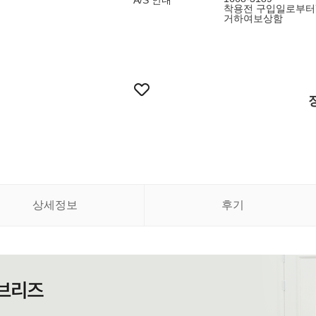
A/S 안내
착용전 구입일로부터
거하여보상함
상세정보
후기