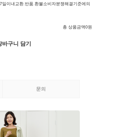
7일이내교환.반품.환불소비자분쟁해결기준에의
총 상품금액
0
원
장바구니 담기
문의