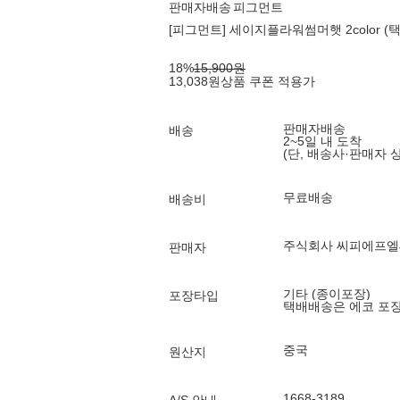
판매자배송
피그먼트
[피그먼트] 세이지플라워썸머햇 2color (택
18
%
15,900
원
13,038
원
상품 쿠폰 적용가
판매자배송
배송
2~5일 내 도착
(단, 배송사·판매자 
무료배송
배송비
주식회사 씨피에프
판매자
기타 (종이포장)
포장타입
택배배송은 에코 포
중국
원산지
1668-3189