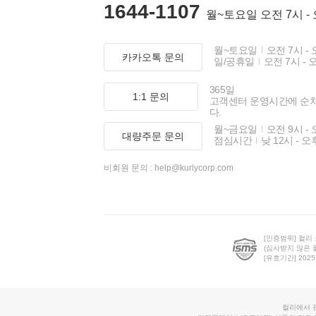
1644-1107
월~토요일 오전 7시 -
월~토요일
오전 7시 - 
카카오톡 문의
일/공휴일
오전 7시 - 
365일
1:1 문의
고객센터 운영시간에 순
다.
월~금요일
오전 9시 - 
대량주문 문의
점심시간
낮 12시 - 오
비회원 문의 :
help@kurlycorp.com
[인증범위] 컬리
(심사받지 않은 
[유효기간] 2025.0
컬리에서 