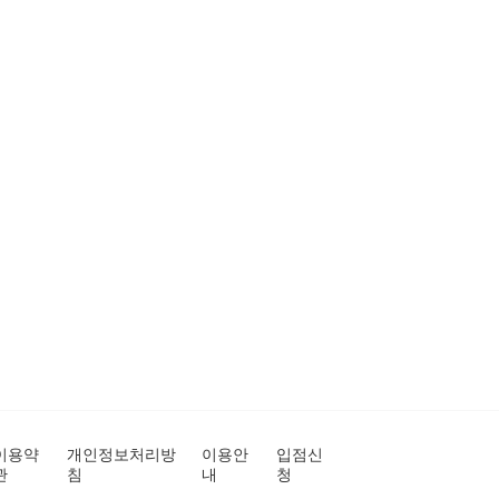
이용약
개인정보처리방
이용안
입점신
관
침
내
청