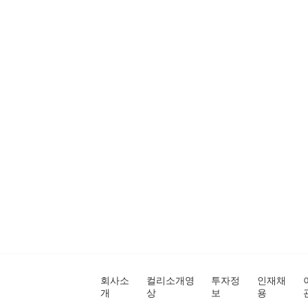
회사소
컬리소개영
투자정
인재채
개
상
보
용