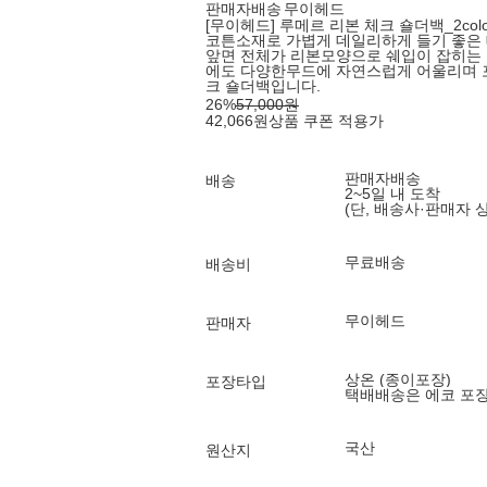
판매자배송
무이헤드
[무이헤드] 루메르 리본 체크 숄더백_2color
코튼소재로 가볍게 데일리하게 들기 좋은
앞면 전체가 리본모양으로 쉐입이 잡히는
에도 다양한무드에 자연스럽게 어울리며 포
크 숄더백입니다.
26
%
57,000
원
42,066
원
상품 쿠폰 적용가
판매자배송
배송
2~5일 내 도착
(단, 배송사·판매자 
무료배송
배송비
무이헤드
판매자
상온 (종이포장)
포장타입
택배배송은 에코 포
국산
원산지