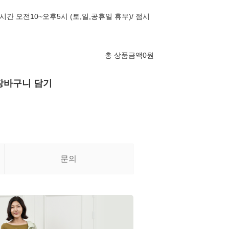
 운영시간 오전10~오후5시 (토,일,공휴일 휴무)/ 점시
총 상품금액
0
원
장바구니 담기
문의