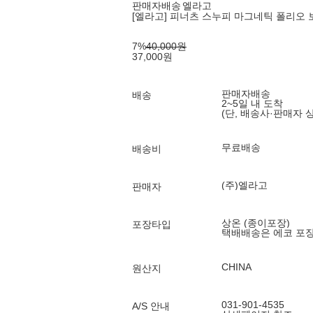
판매자배송
엘라고
[엘라고] 피너츠 스누피 마그네틱 폴리오 보
7
%
40,000
원
37,000
원
판매자배송
배송
2~5일 내 도착
(단, 배송사·판매자 
무료배송
배송비
(주)엘라고
판매자
상온 (종이포장)
포장타입
택배배송은 에코 포
CHINA
원산지
031-901-4535
A/S 안내