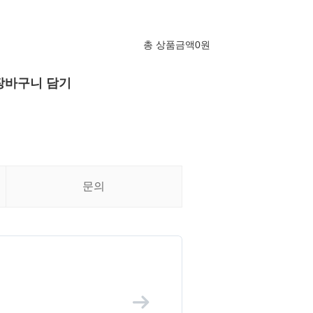
총 상품금액
0
원
장바구니 담기
문의