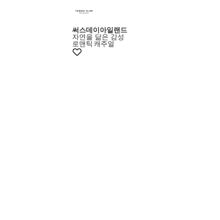
써스데이아일랜드
자연을 닮은 감성
로맨틱
캐주얼