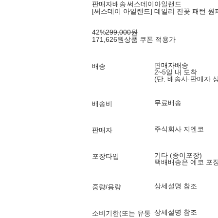
판매자배송
써스데이아일랜드
[써스데이 아일랜드] 데일리 잔꽃 패턴 원피
42
%
299,000
원
171,626
원
상품 쿠폰 적용가
판매자배송
배송
2~5일 내 도착
(단, 배송사·판매자 
무료배송
배송비
주식회사 지엔코
판매자
기타 (종이포장)
포장타입
택배배송은 에코 포
상세설명 참조
중량/용량
상세설명 참조
소비기한(또는 유통