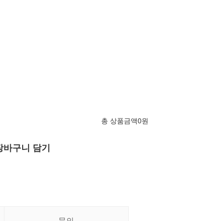
총 상품금액
0
원
장바구니 담기
문의