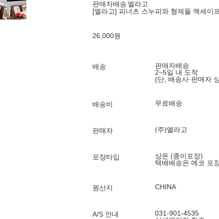
판매자배송
엘라고
[엘라고] 피너츠 스누피와 형제들 맥세이프
26,000
원
판매자배송
배송
2~5일 내 도착
(단, 배송사·판매자 
무료배송
배송비
(주)엘라고
판매자
상온 (종이포장)
포장타입
택배배송은 에코 포
CHINA
원산지
031-901-4535
A/S 안내