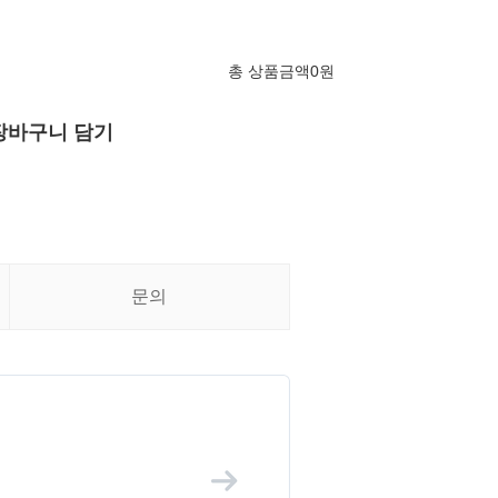
총 상품금액
0
원
장바구니 담기
문의