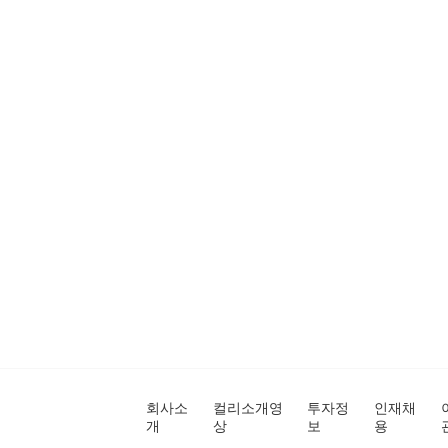
회사소
컬리소개영
투자정
인재채
개
상
보
용