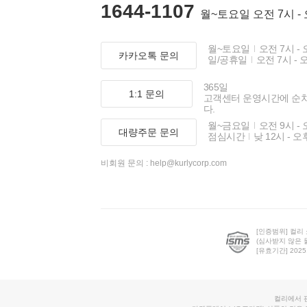
1644-1107
월~토요일 오전 7시 -
월~토요일
오전 7시 - 
카카오톡 문의
일/공휴일
오전 7시 - 
365일
1:1 문의
고객센터 운영시간에 순
다.
월~금요일
오전 9시 - 
대량주문 문의
점심시간
낮 12시 - 오
비회원 문의 :
help@kurlycorp.com
[인증범위] 컬리
(심사받지 않은 
[유효기간] 2025.0
컬리에서 