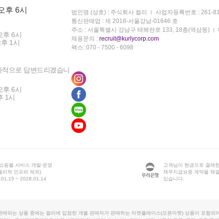
 오후 6시
법인명 (상호) : 주식회사 컬리
사업자등록번호 : 261-81
통신판매업 : 제 2018-서울강남-01646 호
주소 : 서울특별시 강남구 테헤란로 133, 18층(역삼동)
오후 6시
채용문의 :
recruit@kurlycorp.com
오후 1시
팩스: 070 - 7500 - 6098
차적으로 답변드리겠습니
오후 6시
후 1시
 쇼핑몰 서비스 개발·운영
고객님이 현금으로 결제한
물리적 인프라 제외)
채무지급보증 계약을 체
1.15 ~ 2028.01.14
있습니다.
판매되는 상품 중에는 컬리에 입점한 개별 판매자가 판매하는 마켓플레이스(오픈마켓) 상품이 포함되어