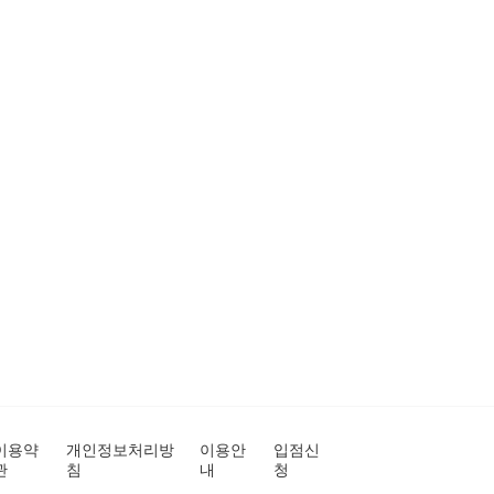
이용약
개인정보처리방
이용안
입점신
관
침
내
청