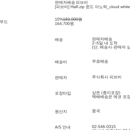
판매자배송
피브비
[피브비] Half-zip 윈드 아노락_cloud white
10
%
183,000
원
 무드
164,700
원
판매자배송
배송
2~5일 내 도착
(단, 배송사·판매자 
무료배송
배송비
주식회사 피브비
판매자
상온 (종이포장)
포장타입
택배배송은 에코 포
중국
원산지
02-546-0315
A/S 안내