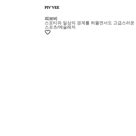
피브비
스포티와 일상의 경계를 허물면서도 고급스러운
스포츠/에슬레저