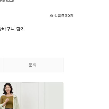
46-0315
총 상품금액
0
원
장바구니 담기
문의