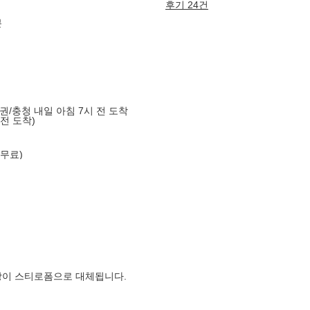
후기 24건
분
도권/충청 내일 아침 7시 전 도착
 전 도착)
 무료)
장이 스티로폼으로 대체됩니다.