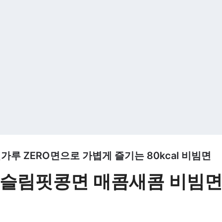
가루 ZERO면으로 가볍게 즐기는 80kcal 비빔면
 슬림핏콩면 매콤새콤 비빔면