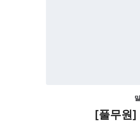
밀
[풀무원]