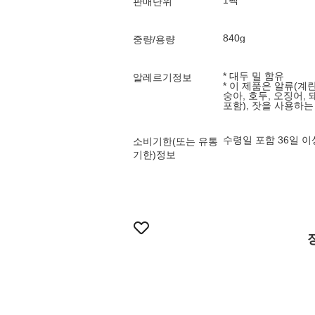
1팩
판매단위
840g
중량/용량
* 대두 밀 함유
알레르기정보
* 이 제품은 알류(계란)
숭아, 호두, 오징어, 
포함), 잣을 사용하
수령일 포함 36일 
소비기한(또는 유통
기한)정보