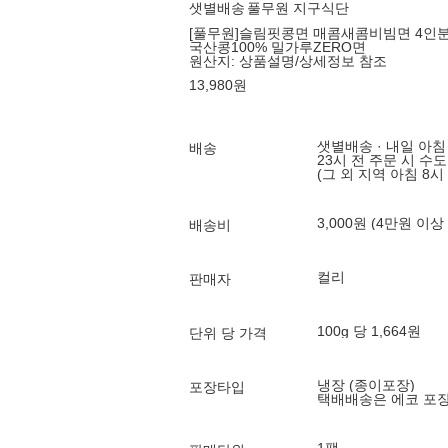
샛별배송
풀무원 지구식단
[풀무원]슬림핏콩면 매콤새콤비빔면 4인
국산콩100% 밀가루ZERO면
원산지:
상품설명/상세정보 참조
13,980
원
샛별배송 · 내일 아침
배송
23시 전 주문 시 수
(그 외 지역 아침 8시
3,000원 (4만원 이상
배송비
컬리
판매자
100g 당 1,664원
단위 당 가격
냉장 (종이포장)
포장타입
택배배송은 에코 포