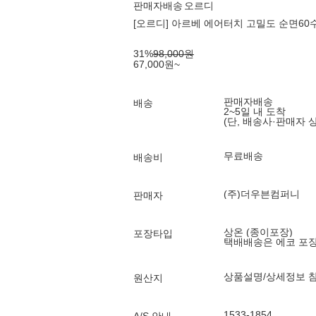
판매자배송
오르디
[오르디] 아르베 에어터치 고밀도 순면60수
31
%
98,000
원
67,000
원
~
판매자배송
배송
2~5일 내 도착
(단, 배송사·판매자 
무료배송
배송비
(주)더우븐컴퍼니
판매자
상온 (종이포장)
포장타입
택배배송은 에코 포
상품설명/상세정보 
원산지
1533-1854