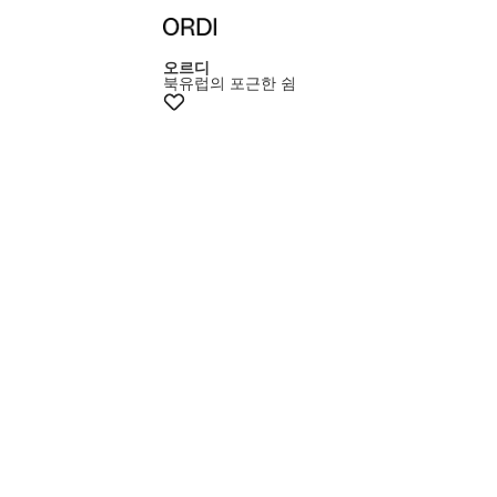
+15% 쿠폰
오르디
북유럽의 포근한 쉼