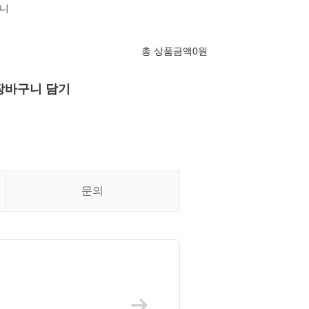
니
총 상품금액
0
원
장바구니 담기
문의