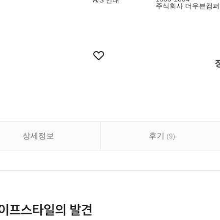
A/S 안내
주식회사 더우븐컴퍼
상세정보
후기
(
9
)