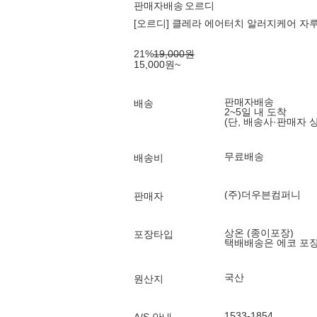
판매자배송
오르디
[오르디] 클레라 에어터치 알러지케어 자루형 
21
%
19,000
원
15,000
원
~
판매자배송
배송
2~5일 내 도착
(단, 배송사·판매자 
무료배송
배송비
(주)더우븐컴퍼니
판매자
상온 (종이포장)
포장타입
택배배송은 에코 포
국산
원산지
1533-1854