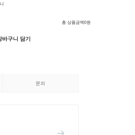
니
총 상품금액
0
원
장바구니 담기
문의