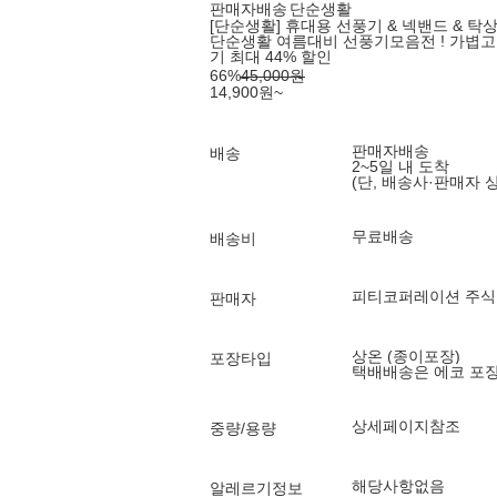
판매자배송
단순생활
[단순생활] 휴대용 선풍기 & 넥밴드 & 탁상
단순생활 여름대비 선풍기모음전 ! 가볍고 
기 최대 44% 할인
66
%
45,000
원
14,900
원
~
판매자배송
배송
2~5일 내 도착
(단, 배송사·판매자 
무료배송
배송비
피티코퍼레이션 주
판매자
상온 (종이포장)
포장타입
택배배송은 에코 포
상세페이지참조
중량/용량
해당사항없음
알레르기정보