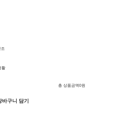
참조
순생활
총 상품금액
0
원
장바구니 담기