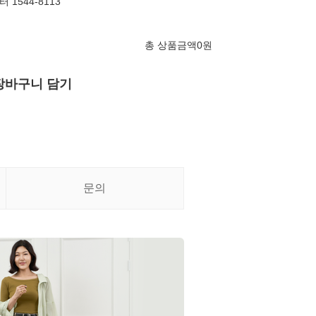
1544-8113
총 상품금액
0
원
장바구니 담기
문의