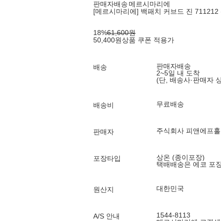
판매자배송
메르시마리에
[메르시마리에] 백패치 커브드 진 711212 
18
%
61,600
원
50,400
원
상품 쿠폰 적용가
판매자배송
배송
2~5일 내 도착
(단, 배송사·판매자 
무료배송
배송비
주식회사 피앤에프
판매자
상온 (종이포장)
포장타입
택배배송은 에코 포
대한민국
원산지
1544-8113
A/S 안내