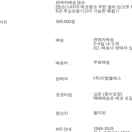
판매자배송
엡손
[엡손] L6370 에코탱크 무한 컬러 잉크젯
5년 무상보증기간이 가능한 복합기
399,000
원
 가치
판매자배송
배송
2~5일 내 도착
(단, 배송사·판매자 
무료배송
배송비
(주)지엠엘에스
판매자
상온 (종이포장)
포장타입
택배배송은 에코 포
필리핀
원산지
1566-3515
A/S 안내