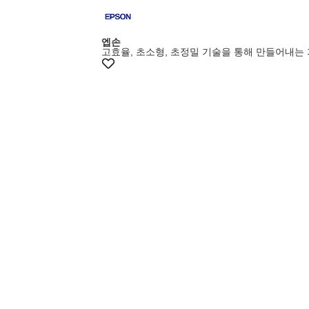
엡손
고효율, 초소형, 초정밀 기술을 통해 만들어내는