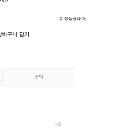
3515
총 상품금액
0
원
장바구니 담기
문의