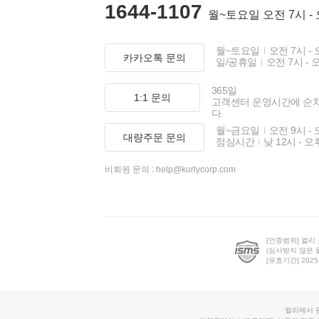
1644-1107
월~토요일 오전 7시 -
월~토요일
오전 7시 - 
카카오톡 문의
일/공휴일
오전 7시 - 
365일
1:1 문의
고객센터 운영시간에 순
다.
월~금요일
오전 9시 - 
대량주문 문의
점심시간
낮 12시 - 오
비회원 문의 :
help@kurlycorp.com
[인증범위] 컬리
(심사받지 않은 
[유효기간] 2025.0
컬리에서 