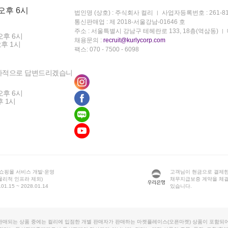
 오후 6시
법인명 (상호) : 주식회사 컬리
사업자등록번호 : 261-81
통신판매업 : 제 2018-서울강남-01646 호
주소 : 서울특별시 강남구 테헤란로 133, 18층(역삼동)
오후 6시
채용문의 :
recruit@kurlycorp.com
오후 1시
팩스: 070 - 7500 - 6098
차적으로 답변드리겠습니
오후 6시
후 1시
 쇼핑몰 서비스 개발·운영
고객님이 현금으로 결제한
물리적 인프라 제외)
채무지급보증 계약을 체
1.15 ~ 2028.01.14
있습니다.
판매되는 상품 중에는 컬리에 입점한 개별 판매자가 판매하는 마켓플레이스(오픈마켓) 상품이 포함되어