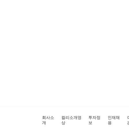
회사소
컬리소개영
투자정
인재채
개
상
보
용