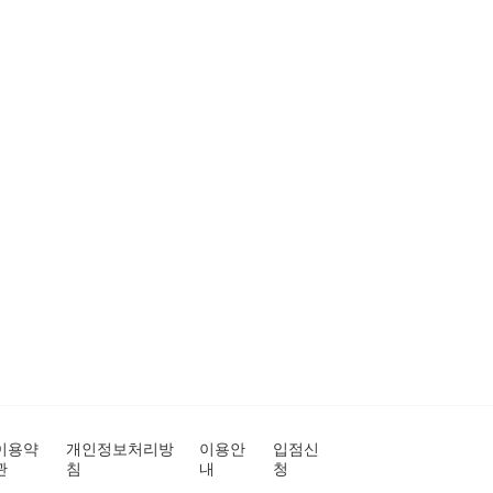
이용약
개인정보처리방
이용안
입점신
관
침
내
청