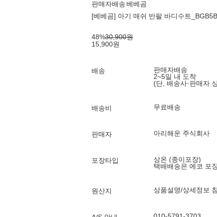
판매자배송
베베곰
[베베곰] 아기 매쉬 반팔 바디수트_BGB5B
48
%
30,900
원
15,900
원
판매자배송
배송
2~5일 내 도착
(단, 배송사·판매자 
무료배송
배송비
아리해운 주식회사
판매자
상온 (종이포장)
포장타입
택배배송은 에코 포
상품설명/상세정보 
원산지
010-5791-3703