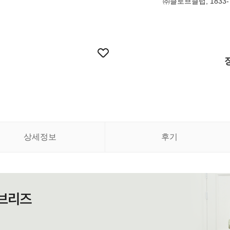
㈜클로브클럽, 1833-
상세정보
후기