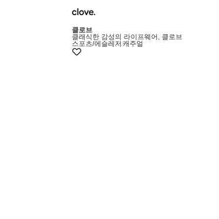
클로브
클래식한 감성의 라이프웨어, 클로브
스포츠/에슬레저
캐주얼