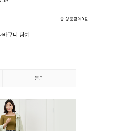
7196
총 상품금액
0
원
장바구니 담기
문의