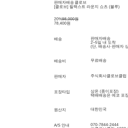
판매자배송
클로브
[클로브] 릴랙스트 라운지 쇼츠 (블루)
20
%
98,000
원
78,400
원
판매자배송
배송
2~5일 내 도착
(단, 배송사·판매자 
무료배송
배송비
주식회사클로브클럽
판매자
상온 (종이포장)
포장타입
택배배송은 에코 포
대한민국
원산지
070-7844-2444
A/S 안내