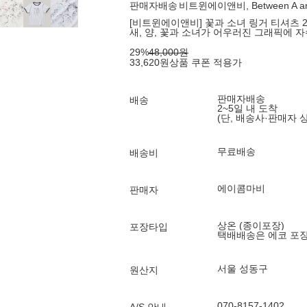
판매자배송
비트윈에이앤비, Between A an
[비트윈에이앤비] 꽃과 소녀 링거 티셔츠 2컬
새, 양, 꽃과 소녀가 어우러진 그래픽에 
29
%
48,000
원
33,620
원
상품 쿠폰 적용가
판매자배송
배송
2~5일 내 도착
(단, 배송사·판매자 
무료배송
배송비
에이콤마비
판매자
상온 (종이포장)
포장타입
택배배송은 에코 포
서울 성동구
원산지
070-8157-1402