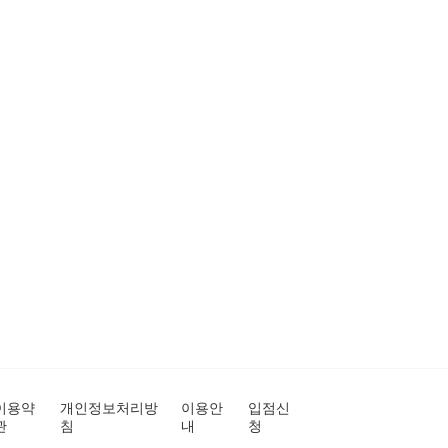
이용약
개인정보처리방
이용안
입점신
관
침
내
청