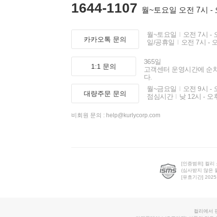
1644-1107
월~토요일 오전 7시 -
월~토요일
오전 7시 - 
카카오톡 문의
일/공휴일
오전 7시 - 
365일
1:1 문의
고객센터 운영시간에 순
다.
월~금요일
오전 9시 - 
대량주문 문의
점심시간
낮 12시 - 오
비회원 문의 :
help@kurlycorp.com
[인증범위] 컬리
(심사받지 않은 
[유효기간] 2025.0
컬리에서 