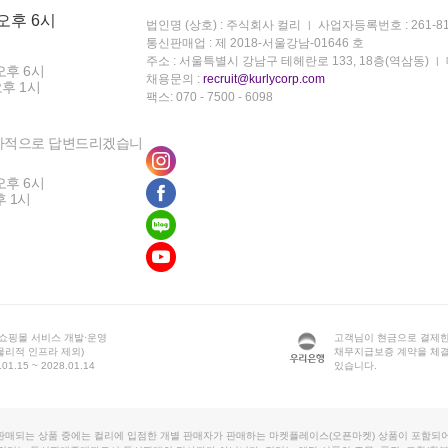
 오후 6시
법인명 (상호) : 주식회사 컬리
사업자등록번호 : 261-81
통신판매업 : 제 2018-서울강남-01646 호
주소 : 서울특별시 강남구 테헤란로 133, 18층(역삼동)
오후 6시
채용문의 :
recruit@kurlycorp.com
오후 1시
팩스: 070 - 7500 - 6098
차적으로 답변드리겠습니
오후 6시
후 1시
 쇼핑몰 서비스 개발·운영
고객님이 현금으로 결제한
물리적 인프라 제외)
채무지급보증 계약을 체
1.15 ~ 2028.01.14
있습니다.
판매되는 상품 중에는 컬리에 입점한 개별 판매자가 판매하는 마켓플레이스(오픈마켓) 상품이 포함되어