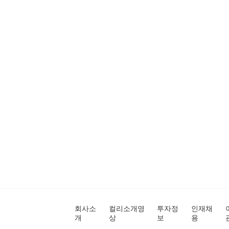
회사소
컬리소개영
투자정
인재채
개
상
보
용