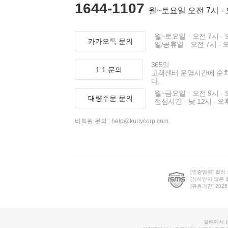
1644-1107
월~토요일 오전 7시 -
월~토요일
오전 7시 - 
카카오톡 문의
일/공휴일
오전 7시 - 
365일
1:1 문의
고객센터 운영시간에 순
다.
월~금요일
오전 9시 - 
대량주문 문의
점심시간
낮 12시 - 오
비회원 문의 :
help@kurlycorp.com
[인증범위] 컬리
(심사받지 않은 
[유효기간] 2025.0
컬리에서 