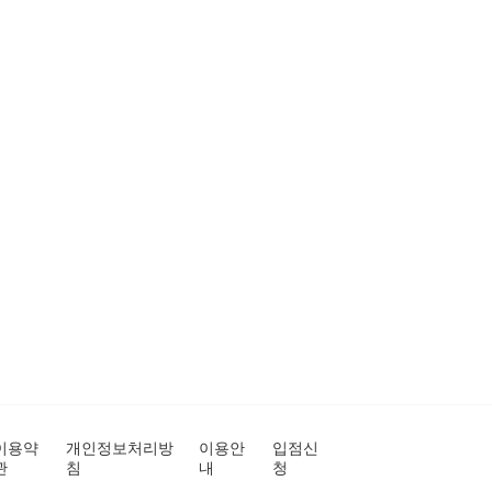
이용약
개인정보처리방
이용안
입점신
관
침
내
청