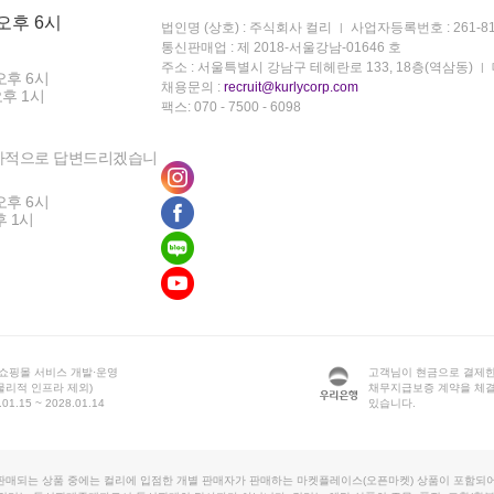
 오후 6시
법인명 (상호) : 주식회사 컬리
사업자등록번호 : 261-81
통신판매업 : 제 2018-서울강남-01646 호
주소 : 서울특별시 강남구 테헤란로 133, 18층(역삼동)
오후 6시
채용문의 :
recruit@kurlycorp.com
오후 1시
팩스: 070 - 7500 - 6098
차적으로 답변드리겠습니
오후 6시
후 1시
 쇼핑몰 서비스 개발·운영
고객님이 현금으로 결제한
물리적 인프라 제외)
채무지급보증 계약을 체
1.15 ~ 2028.01.14
있습니다.
판매되는 상품 중에는 컬리에 입점한 개별 판매자가 판매하는 마켓플레이스(오픈마켓) 상품이 포함되어