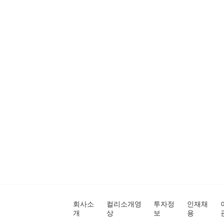
회사소
컬리소개영
투자정
인재채
개
상
보
용