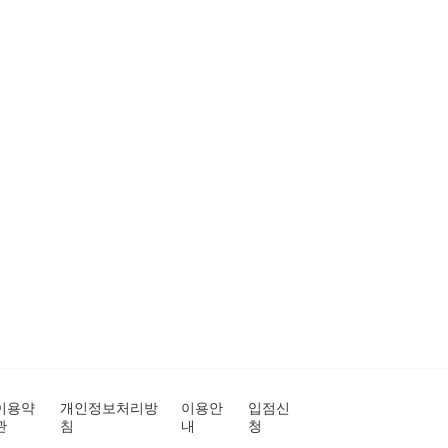
이용약
개인정보처리방
이용안
입점신
관
침
내
청