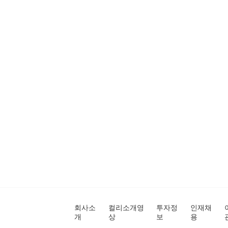
회사소
컬리소개영
투자정
인재채
개
상
보
용