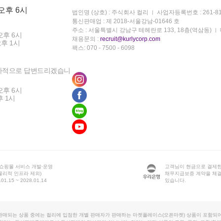
 오후 6시
법인명 (상호) : 주식회사 컬리
사업자등록번호 : 261-81
통신판매업 : 제 2018-서울강남-01646 호
주소 : 서울특별시 강남구 테헤란로 133, 18층(역삼동)
오후 6시
채용문의 :
recruit@kurlycorp.com
오후 1시
팩스: 070 - 7500 - 6098
차적으로 답변드리겠습니
오후 6시
후 1시
 쇼핑몰 서비스 개발·운영
고객님이 현금으로 결제한
물리적 인프라 제외)
채무지급보증 계약을 체
1.15 ~ 2028.01.14
있습니다.
판매되는 상품 중에는 컬리에 입점한 개별 판매자가 판매하는 마켓플레이스(오픈마켓) 상품이 포함되어