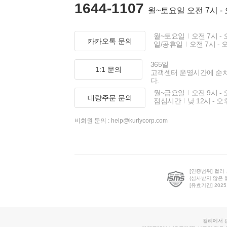
1644-1107
월~토요일 오전 7시 -
월~토요일
오전 7시 - 
카카오톡 문의
일/공휴일
오전 7시 - 
365일
1:1 문의
고객센터 운영시간에 순
다.
월~금요일
오전 9시 - 
대량주문 문의
점심시간
낮 12시 - 오
비회원 문의 :
help@kurlycorp.com
[인증범위] 컬리
(심사받지 않은 
[유효기간] 2025.0
컬리에서 