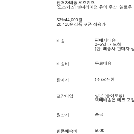
판매자배송
오즈키즈
[오즈키즈] 썬더라이언 유아 우산_옐로우
53
%
44,000
원
20,418
원
상품 쿠폰 적용가
판매자배송
배송
2~5일 내 도착
(단, 배송사·판매자 
무료배송
배송비
(주)오픈한
판매자
상온 (종이포장)
포장타입
택배배송은 에코 포
중국
원산지
5000
반품배송비