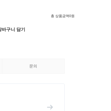
총 상품금액
0
원
장바구니 담기
문의