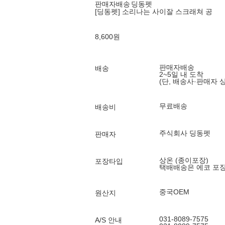
판매자배송
딩동펫
[딩동펫] 소리나는 사이잘 스크래쳐 공
8,600
원
판매자배송
배송
2~5일 내 도착
(단, 배송사·판매자 
무료배송
배송비
주식회사 딩동펫
판매자
상온 (종이포장)
포장타입
택배배송은 에코 포
중국OEM
원산지
031-8089-7575
A/S 안내