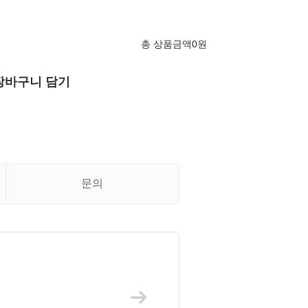
총 상품금액
0
원
장바구니 담기
문의