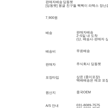
판매자배송
딩동펫
[딩동펫] 몽글 친구들 삑삑이 라텍스 장난
7,900
원
판매자배송
배송
2~5일 내 도착
(단, 배송사·판매자 
무료배송
배송비
주식회사 딩동펫
판매자
상온 (종이포장)
포장타입
택배배송은 에코 포
중국OEM
원산지
031-8089-7575
A/S 안내