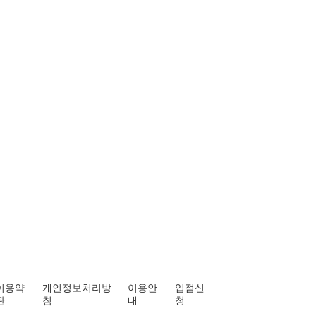
이용약
개인정보처리방
이용안
입점신
관
침
내
청