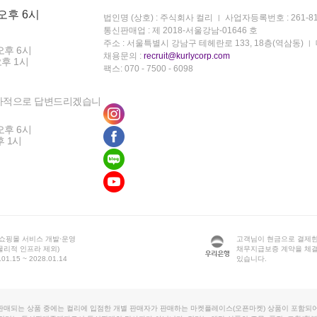
 오후 6시
법인명 (상호) : 주식회사 컬리
사업자등록번호 : 261-81
통신판매업 : 제 2018-서울강남-01646 호
주소 : 서울특별시 강남구 테헤란로 133, 18층(역삼동)
오후 6시
채용문의 :
recruit@kurlycorp.com
오후 1시
팩스: 070 - 7500 - 6098
차적으로 답변드리겠습니
오후 6시
후 1시
 쇼핑몰 서비스 개발·운영
고객님이 현금으로 결제한
물리적 인프라 제외)
채무지급보증 계약을 체
1.15 ~ 2028.01.14
있습니다.
판매되는 상품 중에는 컬리에 입점한 개별 판매자가 판매하는 마켓플레이스(오픈마켓) 상품이 포함되어