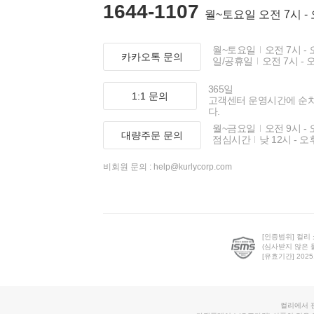
1644-1107
월~토요일 오전 7시 -
월~토요일
오전 7시 - 
카카오톡 문의
일/공휴일
오전 7시 - 
365일
1:1 문의
고객센터 운영시간에 순
다.
월~금요일
오전 9시 - 
대량주문 문의
점심시간
낮 12시 - 오
비회원 문의 :
help@kurlycorp.com
[인증범위] 컬리
(심사받지 않은 
[유효기간] 2025.0
컬리에서 