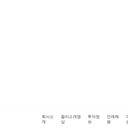
회사소
컬리소개영
투자정
인재채
개
상
보
용