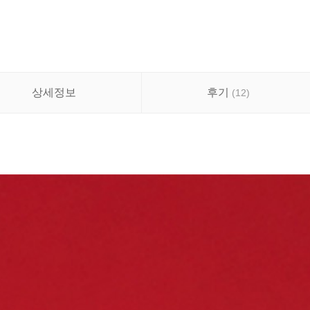
상세정보
후기
(
12
)