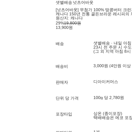
샛별배송
넛츠어바웃
[넛츠어바웃] 무첨가 100% 땅콩버터 크
캐나다 150년 전통 골든브라운 레시피의
원산지:
캐나다
29
%
19,800
원
13,900
원
샛별배송 · 내일 아침
배송
23시 전 주문 시 수
(그 외 지역 아침 8시
3,000원 (4만원 이상
배송비
디아이커머스
판매자
100g 당 2,780원
단위 당 가격
상온 (종이포장)
포장타입
택배배송은 에코 포