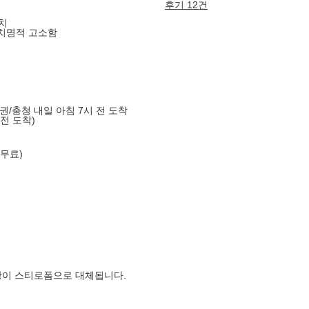
후기 12건
런치
 치명적 고소함
도권/충청 내일 아침 7시 전 도착
 전 도착)
 무료)
장이 스티로폼으로 대체됩니다.