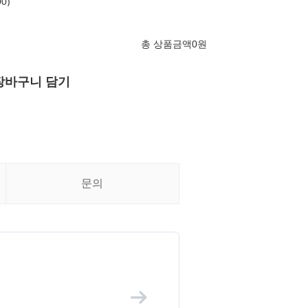
0)
총 상품금액
0
원
장바구니 담기
문의