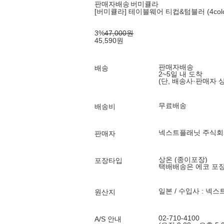
판매자배송
버미큘라
[버미큘라] 테이블웨어 티컵&텀블러 (4color,
3
%
47,000
원
45,590
원
판매자배송
배송
2~5일 내 도착
(단, 배송사·판매자 
무료배송
배송비
넥스트플래닛 주식회
판매자
상온 (종이포장)
포장타입
택배배송은 에코 포
일본 / 수입사 : 넥
원산지
02-710-4100
A/S 안내