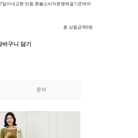
7일이내교환.반품.환불소비자분쟁해결기준에의
총 상품금액
0
원
장바구니 담기
문의