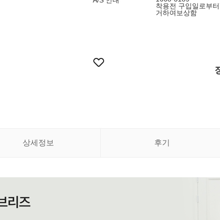
A/S 안내
착용전 구입일로부터
거하여보상함
상세정보
후기