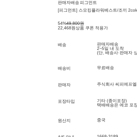
판매자배송
피그먼트
[피그먼트] 스모킹플라워베스트/조끼 2color
54
%
49,800
원
22,468
원
상품 쿠폰 적용가
판매자배송
배송
2~5일 내 도착
(단, 배송사·판매자 
무료배송
배송비
주식회사 씨피에프
판매자
기타 (종이포장)
포장타입
택배배송은 에코 포
중국
원산지
1668-3189