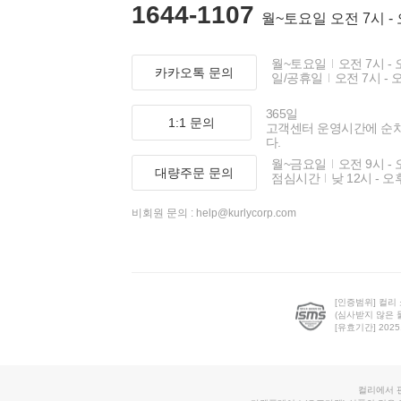
1644-1107
월~토요일 오전 7시 -
월~토요일
오전 7시 - 
카카오톡 문의
일/공휴일
오전 7시 - 
365일
1:1 문의
고객센터 운영시간에 순
다.
월~금요일
오전 9시 - 
대량주문 문의
점심시간
낮 12시 - 오
비회원 문의 :
help@kurlycorp.com
[인증범위] 컬리
(심사받지 않은 
[유효기간] 2025.0
컬리에서 