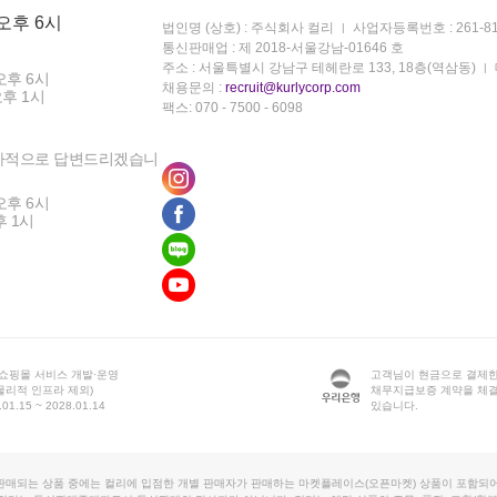
 오후 6시
법인명 (상호) : 주식회사 컬리
사업자등록번호 : 261-81
통신판매업 : 제 2018-서울강남-01646 호
주소 : 서울특별시 강남구 테헤란로 133, 18층(역삼동)
오후 6시
채용문의 :
recruit@kurlycorp.com
오후 1시
팩스: 070 - 7500 - 6098
차적으로 답변드리겠습니
오후 6시
후 1시
 쇼핑몰 서비스 개발·운영
고객님이 현금으로 결제한
물리적 인프라 제외)
채무지급보증 계약을 체
1.15 ~ 2028.01.14
있습니다.
판매되는 상품 중에는 컬리에 입점한 개별 판매자가 판매하는 마켓플레이스(오픈마켓) 상품이 포함되어