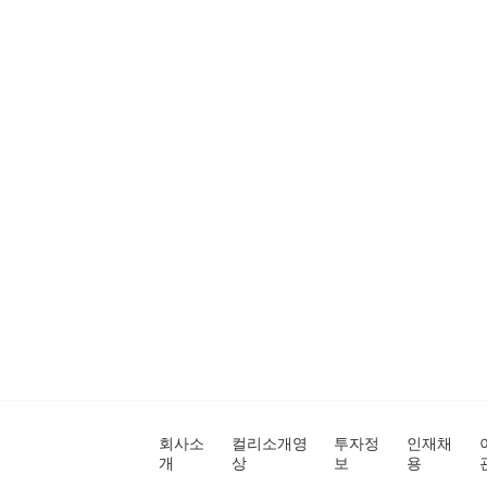
회사소
컬리소개영
투자정
인재채
개
상
보
용