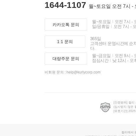
1644-1107
월~토요일 오전 7시 -
월~토요일
오전 7시 - 
카카오톡 문의
일/공휴일
오전 7시 - 
365일
1:1 문의
고객센터 운영시간에 순
다.
월~금요일
오전 9시 - 
대량주문 문의
점심시간
낮 12시 - 오
비회원 문의 :
help@kurlycorp.com
[인증범위] 컬리
(심사받지 않은 
[유효기간] 2025.0
컬리에서 