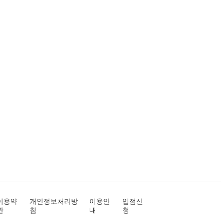
이용약
개인정보처리방
이용안
입점신
관
침
내
청