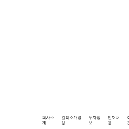
회사소
컬리소개영
투자정
인재채
개
상
보
용