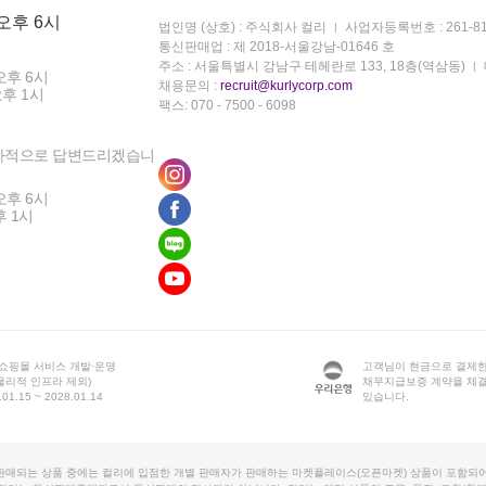
 오후 6시
법인명 (상호) : 주식회사 컬리
사업자등록번호 : 261-81
통신판매업 : 제 2018-서울강남-01646 호
주소 : 서울특별시 강남구 테헤란로 133, 18층(역삼동)
오후 6시
채용문의 :
recruit@kurlycorp.com
오후 1시
팩스: 070 - 7500 - 6098
차적으로 답변드리겠습니
오후 6시
후 1시
 쇼핑몰 서비스 개발·운영
고객님이 현금으로 결제한
물리적 인프라 제외)
채무지급보증 계약을 체
1.15 ~ 2028.01.14
있습니다.
판매되는 상품 중에는 컬리에 입점한 개별 판매자가 판매하는 마켓플레이스(오픈마켓) 상품이 포함되어