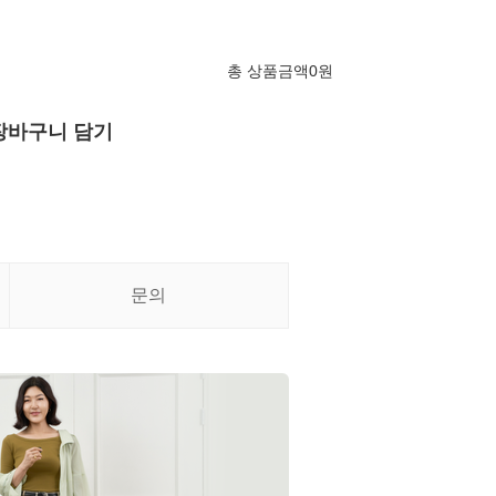
총 상품금액
0
원
장바구니 담기
문의