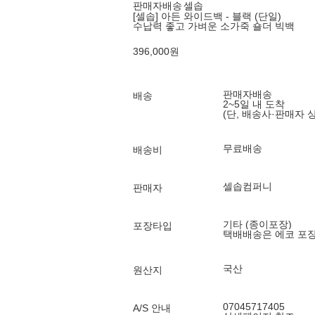
판매자배송
셀솝
[셀솝] 아든 와이드백 - 블랙 (단일)
수납력 좋고 가벼운 소가죽 숄더 빅백
396,000
원
판매자배송
배송
2~5일 내 도착
(단, 배송사·판매자 
무료배송
배송비
셀솝컴퍼니
판매자
기타 (종이포장)
포장타입
택배배송은 에코 포
국산
원산지
07045717405
A/S 안내